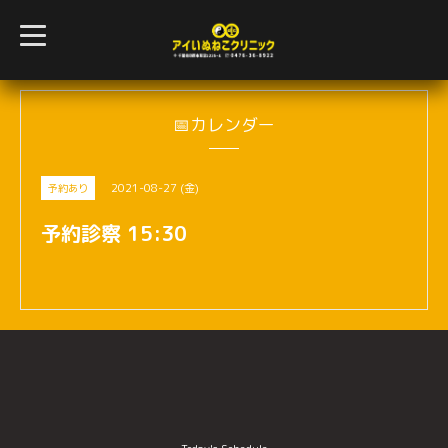
t
o
g
g
l
e
n
📅カレンダー
a
v
i
g
2021-08-27 (金)
予約あり
a
t
i
予約診察 15:30
o
n