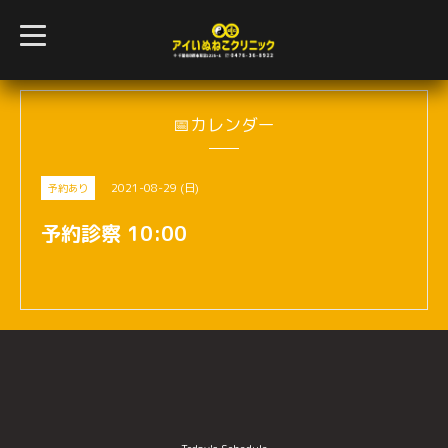
t
o
g
g
l
e
n
📅カレンダー
a
v
i
g
2021-08-29 (日)
予約あり
a
t
i
予約診察 10:00
o
n