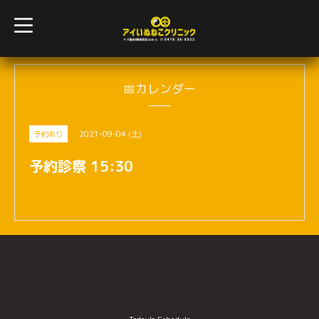
t
o
g
g
l
e
n
📅カレンダー
a
v
i
g
2021-09-04 (土)
予約あり
a
t
i
予約診察 15:30
o
n