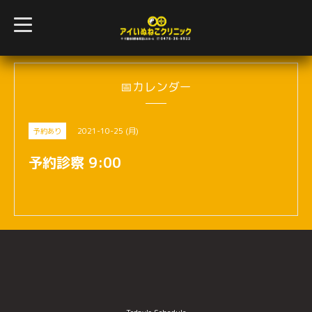
t
o
g
g
l
e
n
📅カレンダー
a
v
i
g
2021-10-25 (月)
予約あり
a
t
i
予約診察 9:00
o
n