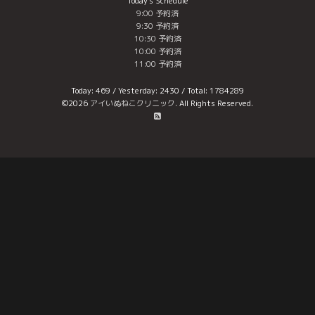
Today's Schedule
9:00 予約済
9:30 予約済
10:30 予約済
10:00 予約済
11:00 予約済
Today:
469
/ Yesterday:
2430
/ Total:
1784289
©2026
アイいぬねこクリニック
. All Rights Reserved.