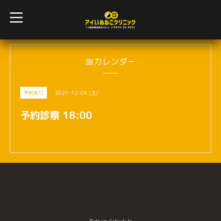
t
o
g
g
l
e
n
📅カレンダー
a
v
i
g
2021-12-04 (土)
予約あり
a
t
i
予約診察 18:00
o
n