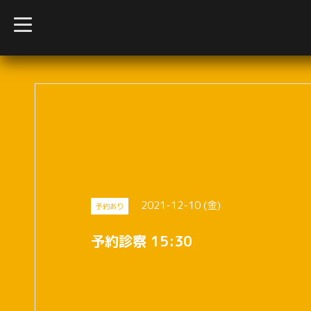
t
o
g
g
l
e
n
a
v
i
g
a
t
i
o
n
2021-12-10 (金)
予約あり
予約診察 15:30