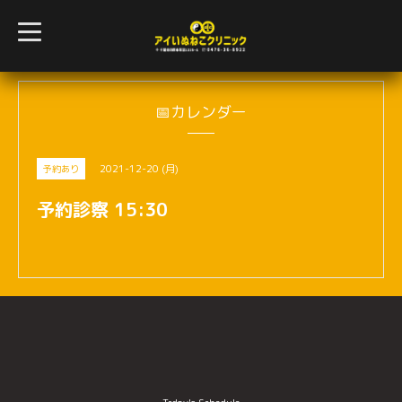
t
o
g
g
l
e
n
📅カレンダー
a
v
i
g
2021-12-20 (月)
予約あり
a
t
i
予約診察 15:30
o
n