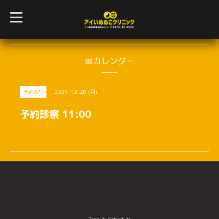
t
o
g
g
l
e
n
📅カレンダー
a
v
i
g
2021-12-20 (月)
予約あり
a
t
i
予約診察 11:00
o
n