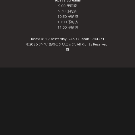
Today's Schedule
9:00 予約済
9:30 予約済
10:30 予約済
10:00 予約済
11:00 予約済
Today:
411
/ Yesterday:
2430
/ Total:
1784231
©2026
アイいぬねこクリニック
. All Rights Reserved.