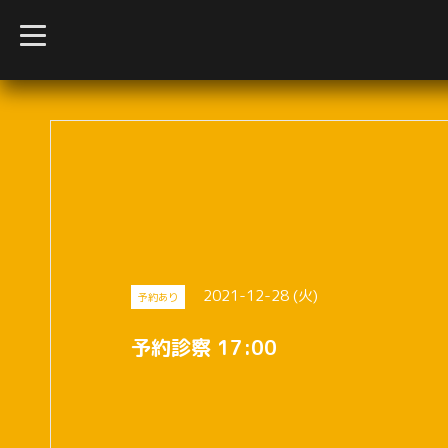
t
o
g
g
l
e
n
a
v
i
g
a
t
i
o
n
2021-12-28 (火)
予約あり
予約診察 17:00