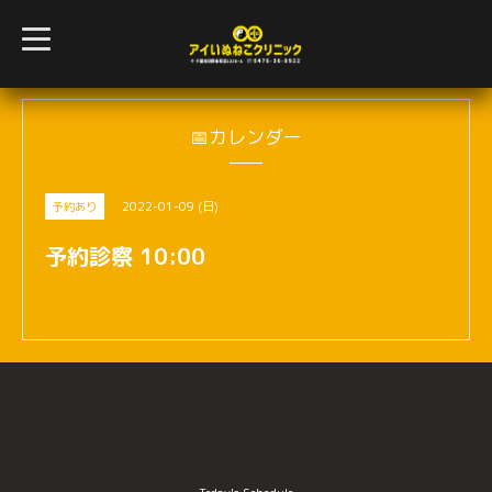
t
o
g
g
l
e
n
📅カレンダー
a
v
i
g
2022-01-09 (日)
予約あり
a
t
i
予約診察 10:00
o
n