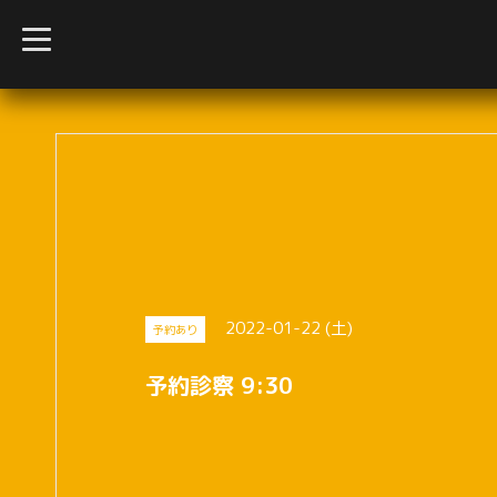
t
o
g
g
l
e
n
a
v
i
g
a
t
i
o
n
2022-01-22 (土)
予約あり
予約診察 9:30