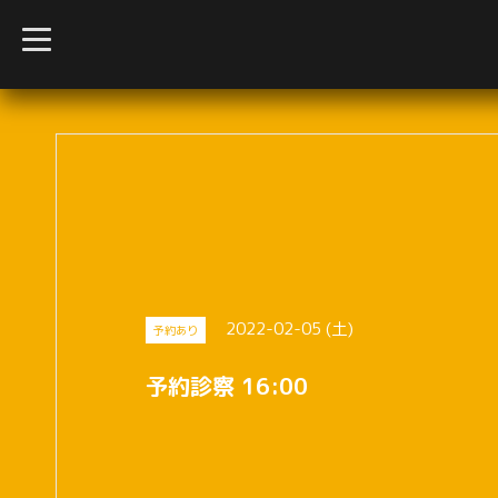
t
o
g
g
l
e
n
a
v
i
g
a
t
i
o
n
2022-02-05 (土)
予約あり
予約診察 16:00