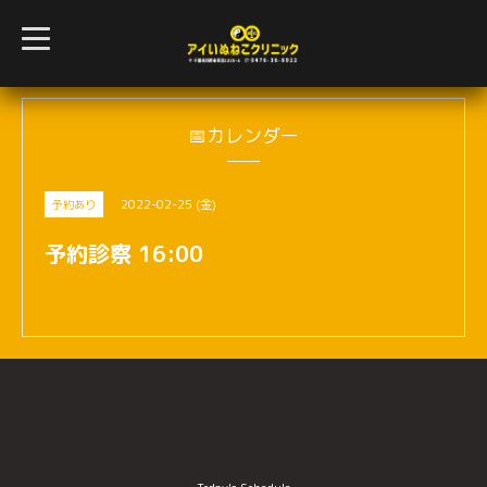
t
o
g
g
l
e
n
📅カレンダー
a
v
i
g
2022-02-25 (金)
予約あり
a
t
i
予約診察 16:00
o
n