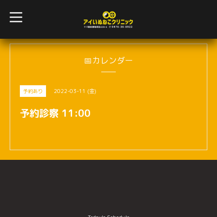
t
o
g
g
l
e
n
📅カレンダー
a
v
i
g
2022-03-11 (金)
予約あり
a
t
i
予約診察 11:00
o
n