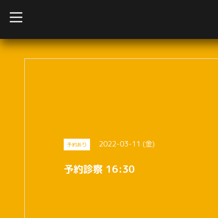
t
o
g
g
l
e
n
a
v
i
g
a
t
i
o
n
2022-03-11 (金)
予約あり
予約診察 16:30