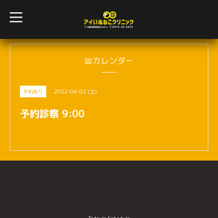
t
o
g
g
l
e
n
📅カレンダー
a
v
i
g
2022-04-02 (土)
予約あり
a
t
i
予約診察 9:00
o
n