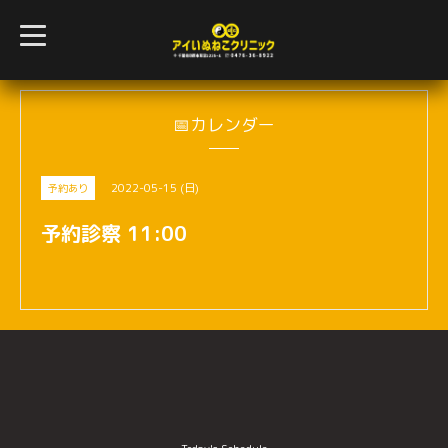
t
o
g
g
l
e
n
📅カレンダー
a
v
i
g
2022-05-15 (日)
予約あり
a
t
i
予約診察 11:00
o
n