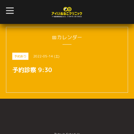
t
o
g
g
l
e
n
📅カレンダー
a
v
i
g
2022-05-14 (土)
予約あり
a
t
i
予約診察 9:30
o
n