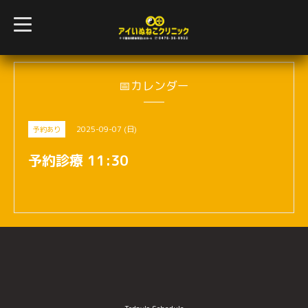
t
o
g
g
l
e
n
📅カレンダー
a
v
i
g
2025-09-07 (日)
予約あり
a
t
i
予約診療 11:30
o
n