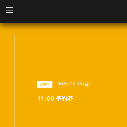
t
o
g
g
l
e
n
a
v
i
g
a
t
i
o
n
2026-05-15 (金)
予約あり
11:00 予約済